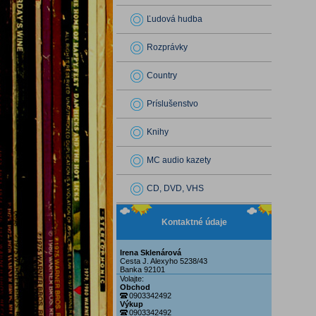
Ľudová hudba
Rozprávky
Country
Príslušenstvo
Knihy
MC audio kazety
CD, DVD, VHS
Kontaktné údaje
Irena Sklenárová
Cesta J. Alexyho 5238/43
Banka 92101
Volajte:
Obchod
0903342492
Výkup
0903342492