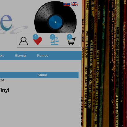
0
0
0
akt
Hlavná
Pomoc
Súbor
tie.
inyl