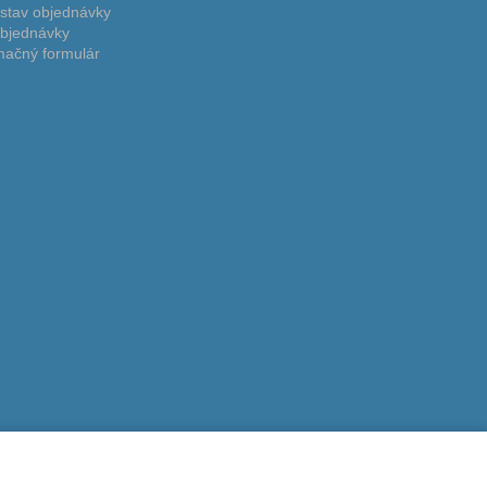
 stav objednávky
bjednávky
ačný formulár