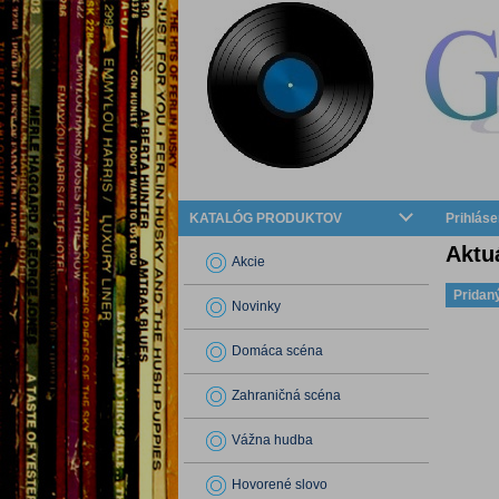
KATALÓG PRODUKTOV
Prihláse
Aktu
Akcie
Pridan
Novinky
Domáca scéna
Zahraničná scéna
Vážna hudba
Hovorené slovo