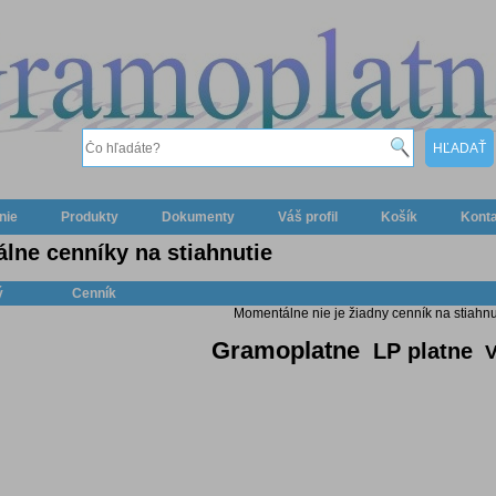
nie
Produkty
Dokumenty
Váš profil
Košík
Kont
álne cenníky na stiahnutie
ý
Cenník
Momentálne nie je žiadny cenník na stiahnu
Gramoplatne
LP platne
V