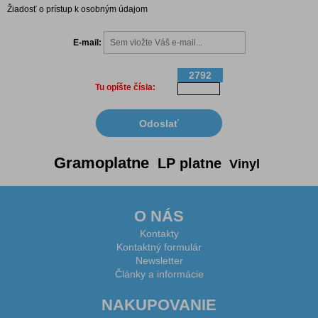
Žiadosť o prístup k osobným údajom
E-mail:
2792
Tu opíšte čísla:
Gramoplatne
LP platne
Vinyl
O NÁS
Kontakty
Kontaktný formulár
Newsletter
Články a informácie
NAKUPOVANIE