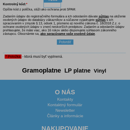
Kontrolný kód:
*
Opíšte kód z políčka, slúži ako ochrana proti SPAM.
Zadaním údajov do registračného formulára a ich odoslaním dávate
súhlas
na uloženie
osobných údajov do databázy zákazníkov a súčasne vyjadrujete
súhlas
s ich
spracovaním v zmysle § 13, odsek 1, písmeno a) nového zákona č. 18/2018 Z.z. o
ochrane osobných údajov v znení neskorších predpisov. Zadaním a odoslaním údajov
prehlasujete, že máte viac, ako 16 rokov alebo disponujete súhlasom zákonného
zástupcu. Oboznámte sa,
ako spracúvame vaše osobné údaje
.
* Položka
- ktorá musí byť vyplnená.
Gramoplatne
LP platne
Vinyl
O NÁS
Kontakty
Kontaktný formulár
Newsletter
Články a informácie
NAKUPOVANIE