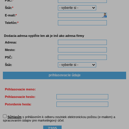
PSČ:
*
Štát:
*
E-mail:
*
Telefón:
*
Dodacia adresa
vyplňte len ak je iné ako adresa firmy
Adresa:
Mesto:
PSČ:
Štát:
prihlasovacie údaje
Prihlasovacie meno:
Prihlasovacie heslo:
Potvrdenie hesla:
Súhlasím
s prihlásením k odberu noviniek elektronickou poštou (e-mailom) a
spracovaním údajov pre marketingový účel.
7205