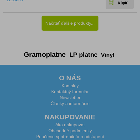
Načítať ďalšie produkty...
Gramoplatne
LP platne
Vinyl
O NÁS
Kontakty
Kontaktný formulár
Newsletter
Články a informácie
NAKUPOVANIE
Ako nakupovať
Obchodné podmienky
Poučenie spotrebiteľa o odstúpení