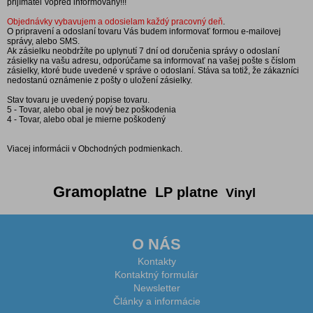
prijímateľ vopred informovaný!!!
Objednávky vybavujem a odosielam každý pracovný deň
.
O pripravení a odoslaní tovaru Vás budem informovať formou e-mailovej
správy, alebo SMS.
Ak zásielku neobdržíte po uplynutí 7 dní od doručenia správy o odoslaní
zásielky na vašu adresu, odporúčame sa informovať na vašej pošte s číslom
zásielky, ktoré bude uvedené v správe o odoslaní. Stáva sa totiž, že zákazníci
nedostanú oznámenie z pošty o uložení zásielky.
Stav tovaru je uvedený popise tovaru.
5 - Tovar, alebo obal je nový bez poškodenia
4 - Tovar, alebo obal je mierne poškodený
Viacej informácii v Obchodných podmienkach.
Gramoplatne
LP platne
Vinyl
O NÁS
Kontakty
Kontaktný formulár
Newsletter
Články a informácie