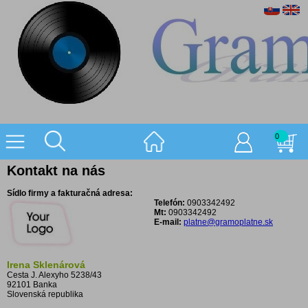
0
Kontakt na nás
Sídlo firmy a fakturačná adresa:
Telefón:
0903342492
Mt:
0903342492
E-mail:
platne@gramoplatne.sk
Irena Sklenárová
Cesta J. Alexyho 5238/43
92101 Banka
Slovenská republika