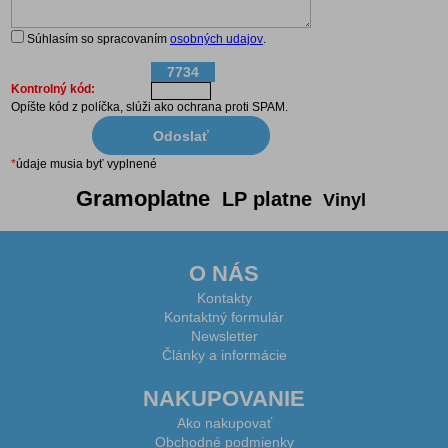
Súhlasím so spracovaním
osobných udajov
.
7734
Kontrolný kód:
Opíšte kód z políčka, slúži ako ochrana proti SPAM.
*
údaje musia byť vyplnené
Gramoplatne
LP platne
Vinyl
O NÁS
Kontakty
Kontaktný formulár
Newsletter
Články a informácie
NAKUPOVANIE
Ako nakupovať
Obchodné podmienky