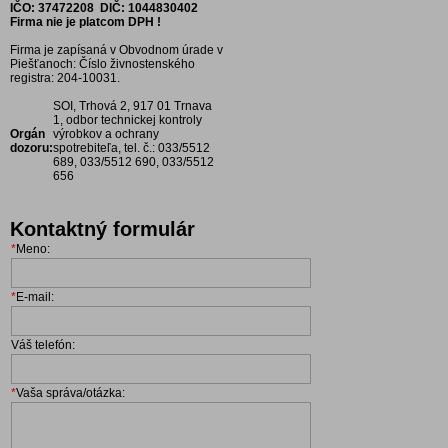
IČO: 37472208
DIČ: 1044830402
Firma nie je platcom DPH !
Firma je zapísaná v Obvodnom úrade v
Piešťanoch: Číslo živnostenského
registra: 204-10031.
SOI, Trhová 2, 917 01 Trnava
1, odbor technickej kontroly
Orgán
výrobkov a ochrany
dozoru:
spotrebiteľa, tel. č.: 033/5512
689, 033/5512 690, 033/5512
656
Kontaktný formulár
*
Meno:
*
E-mail:
Váš telefón:
*
Vaša správa/otázka: