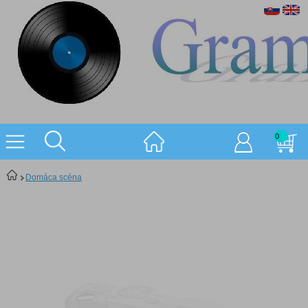
0
Domáca scéna