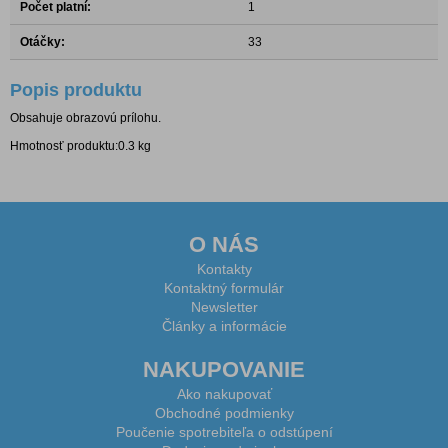
Počet platní:
1
Otáčky:
33
Popis produktu
Obsahuje obrazovú prílohu.
Hmotnosť produktu:0.3 kg
O NÁS
Kontakty
Kontaktný formulár
Newsletter
Články a informácie
NAKUPOVANIE
Ako nakupovať
Obchodné podmienky
Poučenie spotrebiteľa o odstúpení